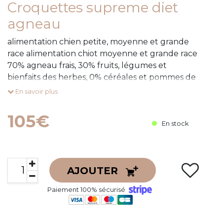
Croquettes supreme diet
agneau
alimentation chien petite, moyenne et grande
race alimentation chiot moyenne et grande race
70% agneau frais, 30% fruits, légumes et
bienfaits des herbes, 0% céréales et pommes de
terre, idéal pour les chiens à digestion difficile et
En savoir plus
aide à régler l
105€
En stock
AJOUTER
Paiement 100% sécurisé